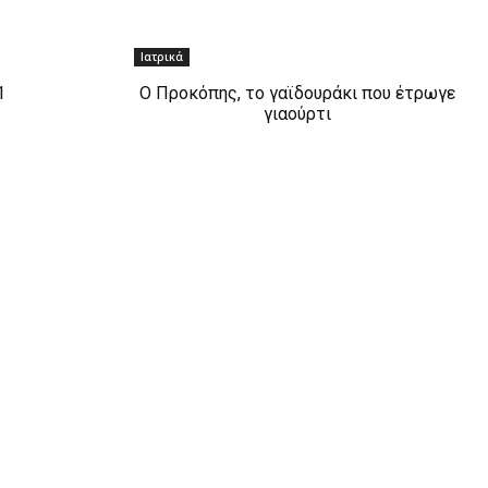
Ιατρικά
1
Ο Προκόπης, το γαϊδουράκι που έτρωγε
γιαούρτι