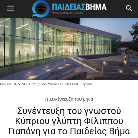
Project: “ART NEST Philippos Yiapanis” Limassol - Cyprus
Η Συνέντευξη του μήνα
Συνέντευξη του γνωστού
Κύπριου γλύπτη Φίλιππου
Γιαπάνη για το Παιδείας Βήμα