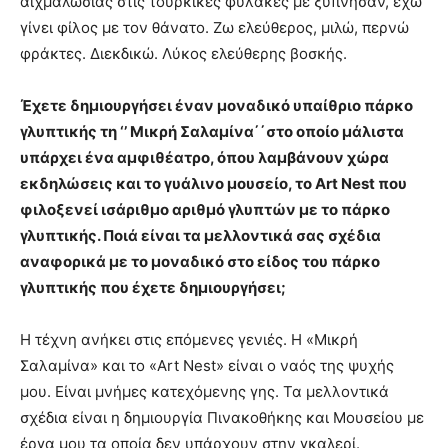
αιχμαλωσίας στις τούρκικες φυλακές με ξύπνησαν, έχω
γίνει φίλος με τον θάνατο. Ζω ελεύθερος, μιλώ, περνώ
φράκτες. Διεκδικώ. Λύκος ελεύθερης βοσκής.
Έχετε δημιουργήσει έναν μοναδικό υπαίθριο πάρκο
γλυπτικής τη ‘’ Μικρή Σαλαμίνα΄΄στο οποίο μάλιστα
υπάρχει ένα αμφιθέατρο, όπου λαμβάνουν χώρα
εκδηλώσεις και το γυάλινο μουσείο, το Art Nest που
φιλοξενεί ισάριθμο αριθμό γλυπτών με το πάρκο
γλυπτικής. Ποιά είναι τα μελλοντικά σας σχέδια
αναφορικά με το μοναδικό στο είδος του πάρκο
γλυπτικής που έχετε δημιουργήσει;
Η τέχνη ανήκει στις επόμενες γενιές. Η «Μικρή
Σαλαμίνα» και το «Art Nest» είναι ο ναός της ψυχής
μου. Είναι μνήμες κατεχόμενης γης. Τα μελλοντικά
σχέδια είναι η δημιουργία Πινακοθήκης και Μουσείου με
έργα μου τα οποία δεν υπάρχουν στην γκαλερί.