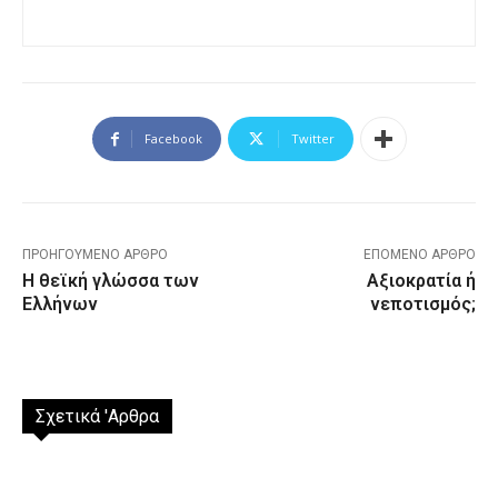
Facebook
Twitter
ΠΡΟΗΓΟΎΜΕΝΟ ΆΡΘΡΟ
ΕΠΌΜΕΝΟ ΆΡΘΡΟ
Η θεϊκή γλώσσα των
Αξιοκρατία ή
Ελλήνων
νεποτισμός;
Σχετικά 'Αρθρα