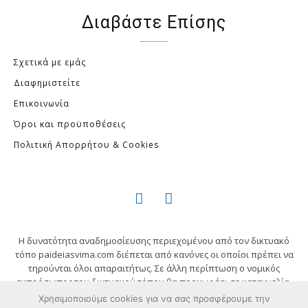
Διαβάστε Επίσης
Σχετικά με εμάς
Διαφημιστείτε
Επικοινωνία
Όροι και προϋποθέσεις
Πολιτική Απορρήτου & Cookies
Η δυνατότητα αναδημοσίευσης περιεχομένου από τον δικτυακό
τόπο paideiasvima.com διέπεται από κανόνες οι οποίοι πρέπει να
τηρούνται όλοι απαραιτήτως. Σε άλλη περίπτωση ο νομικός
εκπρόσωπος του δικτυακού τόπου θα προχωράει σε καταγγελία,
χωρίς ειδοποίηση, και θα προβεί σε όλες τις απαιτούμενες
Χρησιμοποιούμε cookies για να σας προσφέρουμε την