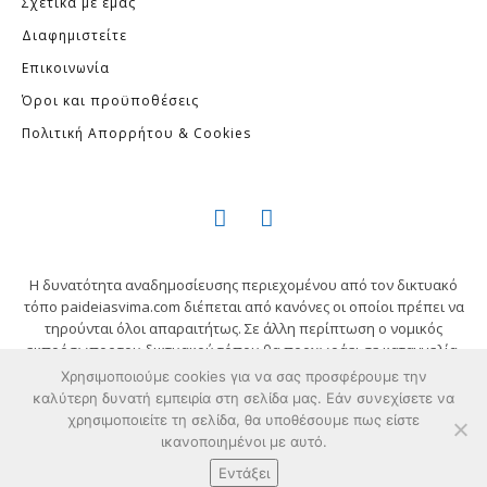
Σχετικά με εμάς
Διαφημιστείτε
Επικοινωνία
Όροι και προϋποθέσεις
Πολιτική Απορρήτου & Cookies
Η δυνατότητα αναδημοσίευσης περιεχομένου από τον δικτυακό
τόπο paideiasvima.com διέπεται από κανόνες οι οποίοι πρέπει να
τηρούνται όλοι απαραιτήτως. Σε άλλη περίπτωση ο νομικός
εκπρόσωπος του δικτυακού τόπου θα προχωράει σε καταγγελία,
χωρίς ειδοποίηση, και θα προβεί σε όλες τις απαιτούμενες
Χρησιμοποιούμε cookies για να σας προσφέρουμε την
νομικές ενέργειες.
καλύτερη δυνατή εμπειρία στη σελίδα μας. Εάν συνεχίσετε να
ΠΑΤΗΣΤΕ ΕΔΩ ΓΙΑ ΤΟΥΣ ΚΑΝΟΝΕΣ
χρησιμοποιείτε τη σελίδα, θα υποθέσουμε πως είστε
© 2021 - 2025 PAIDEIASVIMA.COM. All Rights Reserved. Website
ικανοποιημένοι με αυτό.
Designed & Developed by
Ruxbo
Εντάξει