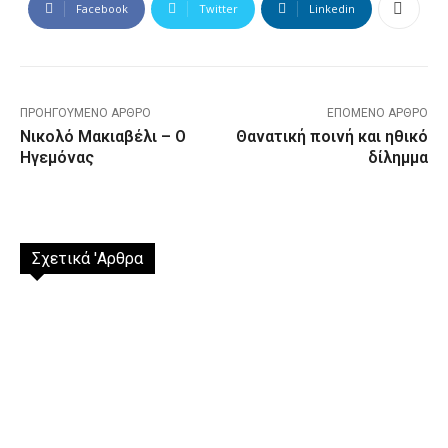
Facebook
Twitter
Linkedin
ΠΡΟΗΓΟΎΜΕΝΟ ΆΡΘΡΟ
ΕΠΌΜΕΝΟ ΆΡΘΡΟ
Νικολό Μακιαβέλι – Ο
Θανατική ποινή και ηθικό
Ηγεμόνας
δίλημμα
Σχετικά 'Αρθρα