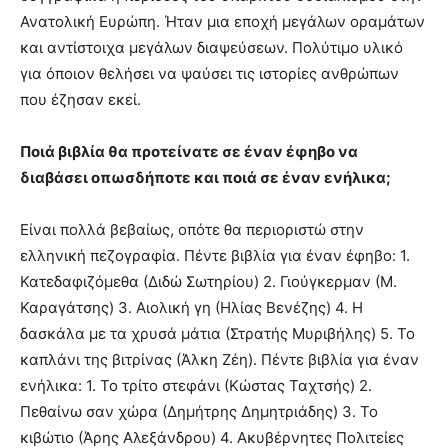
Ανατολική Ευρώπη. Ήταν μια εποχή μεγάλων οραμάτων
και αντίστοιχα μεγάλων διαψεύσεων. Πολύτιμο υλικό
για όποιον θελήσει να ψαύσει τις ιστορίες ανθρώπων
που έζησαν εκεί.
Ποιά βιβλία θα προτείνατε σε έναν έφηβο να
διαβάσει οπωσδήποτε και ποιά σε έναν ενήλικα;
Είναι πολλά βεβαίως, οπότε θα περιοριστώ στην
ελληνική πεζογραφία. Πέντε βιβλία για έναν έφηβο: 1.
Κατεδαφιζόμεθα (Διδώ Σωτηρίου) 2. Γιούγκερμαν (Μ.
Καραγάτσης) 3. Αιολική γη (Ηλίας Βενέζης) 4. Η
δασκάλα με τα χρυσά μάτια (Στρατής Μυριβήλης) 5. Το
καπλάνι της βιτρίνας (Άλκη Ζέη). Πέντε βιβλία για έναν
ενήλικα: 1. Το τρίτο στεφάνι (Κώστας Ταχτσής) 2.
Πεθαίνω σαν χώρα (Δημήτρης Δημητριάδης) 3. Το
κιβώτιο (Άρης Αλεξάνδρου) 4. Ακυβέρνητες Πολιτείες